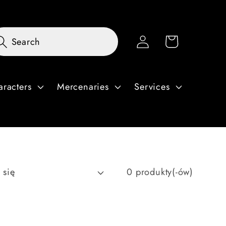
Zaloguj
Koszyk
Search
się
aracters
Mercenaries
Services
0 produkty(-ów)