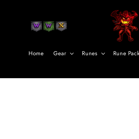
Przejdź
do
treści
Home
Gear
Runes
Rune Pac