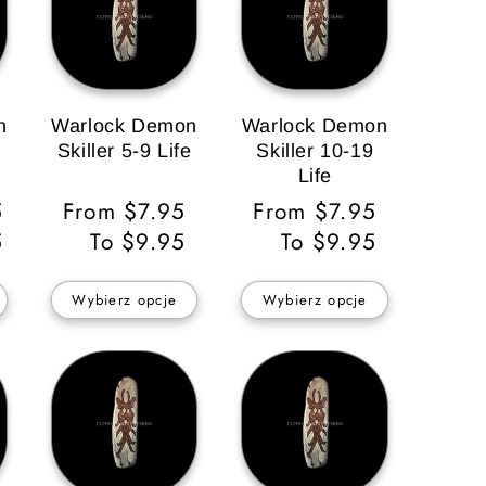
n
Warlock Demon
Warlock Demon
Skiller 5-9 Life
Skiller 10-19
Life
5
Cena
From $7.95
Cena
From $7.95
5
regularna
To $9.95
regularna
To $9.95
Wybierz opcje
Wybierz opcje