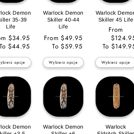
lock Demon
Warlock Demon
Warlock Demo
iller 35-39
Skiller 40-44
Skiller 45 Life
Life
Life
Cena
From
na
om $34.95
Cena
From $49.95
regularna
$124.9
gularna
To $44.95
regularna
To $59.95
To $149.9
ybierz opcje
Wybierz opcje
Wybierz opcje
lock Demon
Warlock Demon
Warlock
killer +3-5
Skiller +6
Eldritch Skille