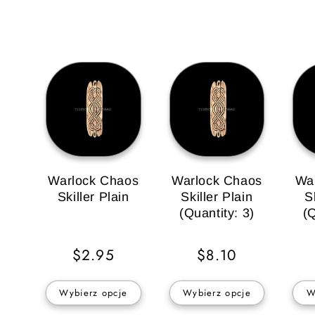
Warlock Chaos
Warlock Chaos
Wa
Skiller Plain
Skiller Plain
S
(Quantity: 3)
(Q
Cena
$2.95
Cena
$8.10
regularna
regularna
Wybierz opcje
Wybierz opcje
W