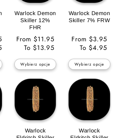
n
Warlock Demon
Warlock Demon
Skiller 12%
Skiller 7% FRW
FHR
5
Cena
From $11.95
Cena
From $3.95
5
regularna
To $13.95
regularna
To $4.95
Wybierz opcje
Wybierz opcje
Warlock
Warlock
r
Eldritch Skiller
Eldritch Skiller