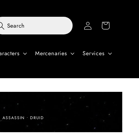
Zaloguj
Koszyk
Search
się
aracters
Mercenaries
Services
 ASSASSIN • DRUID