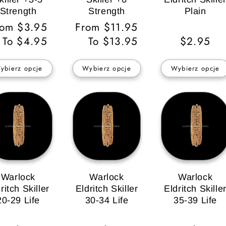
Strength
Strength
Plain
ena
rom $3.95
Cena
From $11.95
gularna
To $4.95
regularna
To $13.95
Cena
$2.95
regularn
ybierz opcje
Wybierz opcje
Wybierz opcje
Warlock
Warlock
Warlock
ritch Skiller
Eldritch Skiller
Eldritch Skille
20-29 Life
30-34 Life
35-39 Life