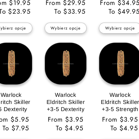
na
om $19.95
Cena
From $29.95
Cena
From $34.9
gularna
To $23.95
regularna
To $33.95
regularna
To $49.9
ybierz opcje
Wybierz opcje
Wybierz opcje
Warlock
Warlock
Warlock
ritch Skiller
Eldritch Skiller
Eldritch Skille
6 Dexterity
+3-5 Dexterity
+3-5 Strength
ena
rom $5.95
Cena
From $3.95
Cena
From $3.95
gularna
To $7.95
regularna
To $4.95
regularna
To $4.95