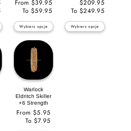
5
Cena
From $39.95
regularna
$209.95
5
regularna
To $59.95
To $249.95
Wybierz opcje
Wybierz opcje
Warlock
r
Eldritch Skiller
+6 Strength
Cena
From $5.95
regularna
To $7.95