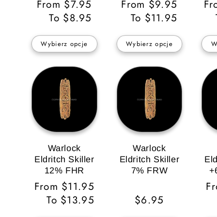
Cena
From $7.95
Cena
From $9.95
Ce
Fr
regularna
To $8.95
regularna
To $11.95
re
Wybierz opcje
Wybierz opcje
W
Warlock
Warlock
Eldritch Skiller
Eldritch Skiller
Eld
12% FHR
7% FRW
+
Cena
From $11.95
C
F
regularna
To $13.95
Cena
$6.95
re
regularna