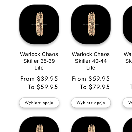
Warlock Chaos
Warlock Chaos
Wa
Skiller 35-39
Skiller 40-44
Sk
Life
Life
Ce
Cena
From $39.95
Cena
From $59.95
re
regularna
To $59.95
regularna
To $79.95
Wybierz opcje
Wybierz opcje
W