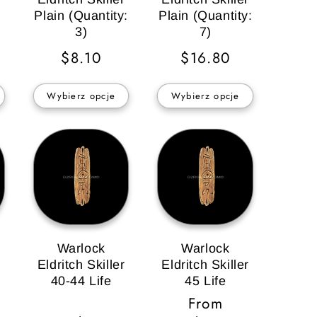
Plain (Quantity:
Plain (Quantity:
3)
7)
Cena
$8.10
Cena
$16.80
a
regularna
regularna
Wybierz opcje
Wybierz opcje
Warlock
Warlock
r
Eldritch Skiller
Eldritch Skiller
40-44 Life
45 Life
Cena
From