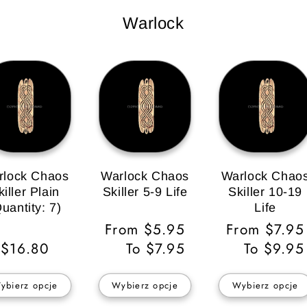
Warlock
rlock Chaos
Warlock Chaos
Warlock Chao
killer Plain
Skiller 5-9 Life
Skiller 10-19
uantity: 7)
Life
Cena
From $5.95
Cena
From $7.95
Cena
$16.80
regularna
To $7.95
regularna
To $9.95
regularna
ybierz opcje
Wybierz opcje
Wybierz opcje