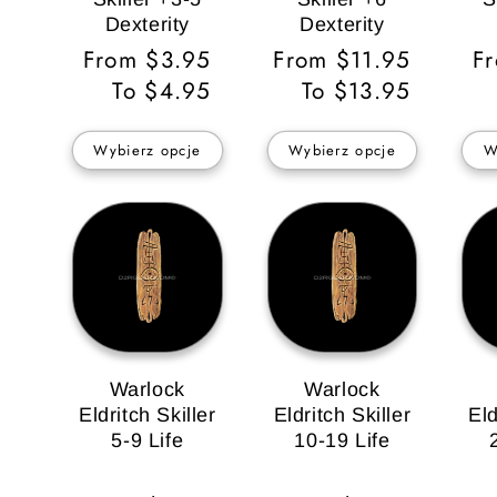
Dexterity
Dexterity
Cena
From $3.95
Cena
From $11.95
C
F
regularna
To $4.95
regularna
To $13.95
re
Wybierz opcje
Wybierz opcje
W
Warlock
Warlock
Eldritch Skiller
Eldritch Skiller
Eld
5-9 Life
10-19 Life