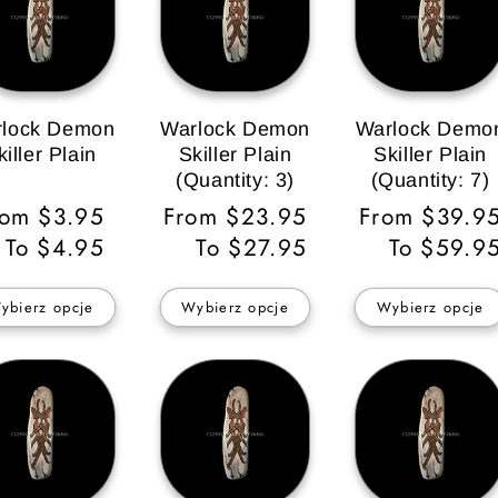
lock Demon
Warlock Demon
Warlock Demo
killer Plain
Skiller Plain
Skiller Plain
(Quantity: 3)
(Quantity: 7)
ena
rom $3.95
Cena
From $23.95
Cena
From $39.9
gularna
To $4.95
regularna
To $27.95
regularna
To $59.9
ybierz opcje
Wybierz opcje
Wybierz opcje