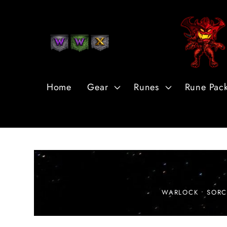
Przejdź
do
treści
Home
Gear
Runes
Rune Pac
WARLOCK • SORC