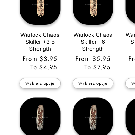
Warlock Chaos
Warlock Chaos
War
Skiller +3-5
Skiller +6
S
Strength
Strength
Cena
From $3.95
Cena
From $5.95
C
F
regularna
To $4.95
regularna
To $7.95
re
Wybierz opcje
Wybierz opcje
W