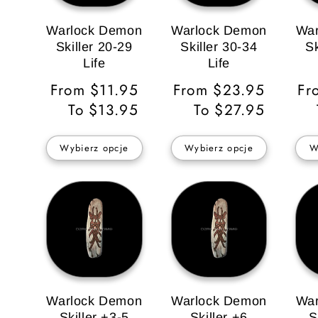
Warlock Demon
Warlock Demon
War
Skiller 20-29
Skiller 30-34
Sk
Life
Life
Cena
From $11.95
Cena
From $23.95
Ce
Fr
regularna
To $13.95
regularna
To $27.95
re
Wybierz opcje
Wybierz opcje
W
Warlock Demon
Warlock Demon
War
Skiller +3-5
Skiller +6
S