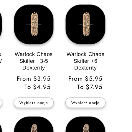
s
Warlock Chaos
Warlock Chaos
W
Skiller +3-5
Skiller +6
Dexterity
Dexterity
Cena
From $3.95
Cena
From $5.95
regularna
To $4.95
regularna
To $7.95
a
Wybierz opcje
Wybierz opcje