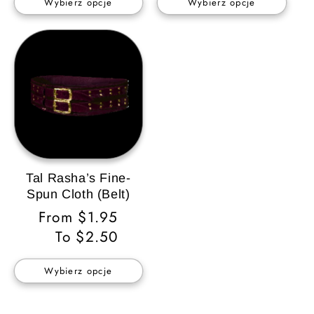
Wybierz opcje
Wybierz opcje
Tal Rasha’s Fine-
Spun Cloth (Belt)
Cena
From $1.95
regularna
To $2.50
Wybierz opcje