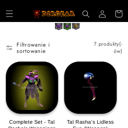
Przejdź
do
Zaloguj
Koszyk
treści
się
7 produkty(-
Filtrowanie i
sortowanie
ów)
Complete Set - Tal
Tal Rasha’s Lidless