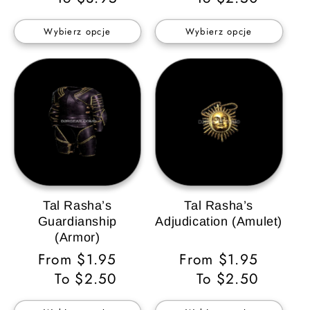
Wybierz opcje
Wybierz opcje
Tal Rasha’s
Tal Rasha’s
Guardianship
Adjudication (Amulet)
(Armor)
Cena
From $1.95
Cena
From $1.95
regularna
To $2.50
regularna
To $2.50