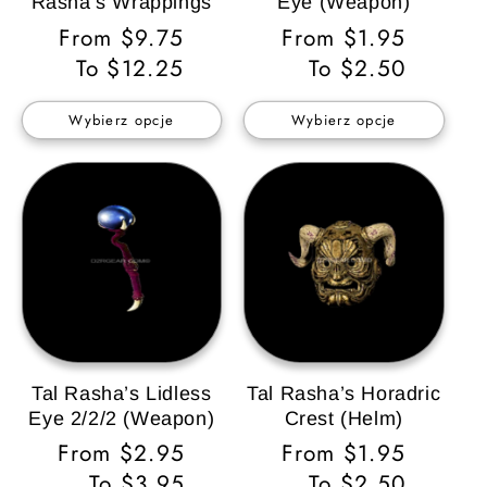
Rasha’s Wrappings
Eye (Weapon)
Cena
From $9.75
Cena
From $1.95
regularna
To $12.25
regularna
To $2.50
Wybierz opcje
Wybierz opcje
Tal Rasha’s Lidless
Tal Rasha’s Horadric
Eye 2/2/2 (Weapon)
Crest (Helm)
Cena
From $2.95
Cena
From $1.95
regularna
To $3.95
regularna
To $2.50