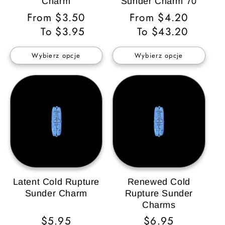
Charm
Sunder Charm 70
Cena
From $3.50
Cena
From $4.20
regularna
To $3.95
regularna
To $43.20
Wybierz opcje
Wybierz opcje
Latent Cold Rupture
Renewed Cold
Sunder Charm
Rupture Sunder
Charms
Cena
$5.95
Cena
$6.95