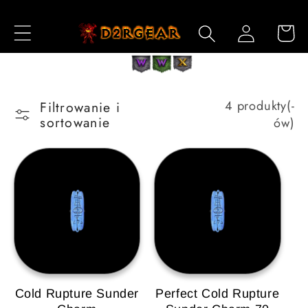
Przejdź
do
Zaloguj
Koszyk
treści
się
4 produkty(-
Filtrowanie i
sortowanie
ów)
Cold Rupture Sunder
Perfect Cold Rupture