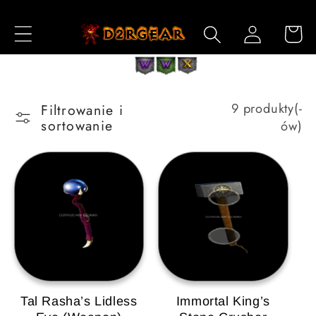
Przejdź
do
Zaloguj
Koszyk
treści
się
9 produkty(-
Filtrowanie i
sortowanie
ów)
Tal Rasha’s Lidless
Immortal King’s