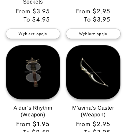
Sockets
Cena
From $3.95
Cena
From $2.95
regularna
To $4.95
regularna
To $3.95
Wybierz opcje
Wybierz opcje
Aldur’s Rhythm
M’avina’s Caster
(Weapon)
(Weapon)
Cena
From $1.95
Cena
From $2.95