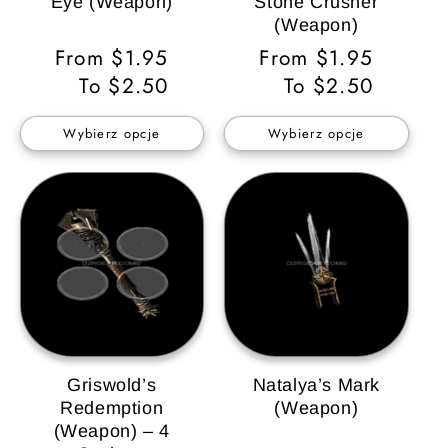
Eye (Weapon)
Stone Crusher
(Weapon)
Cena
From $1.95
Cena
From $1.95
regularna
To $2.50
regularna
To $2.50
Wybierz opcje
Wybierz opcje
Griswold’s
Natalya’s Mark
Redemption
(Weapon)
(Weapon) – 4