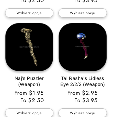
regularna
To $2.50
regularna
To $3.95
Wybierz opcje
Wybierz opcje
Naj's Puzzler
Tal Rasha’s Lidless
(Weapon)
Eye 2/2/2 (Weapon)
Cena
From $1.95
Cena
From $2.95
regularna
To $2.50
regularna
To $3.95
Wybierz opcje
Wybierz opcje