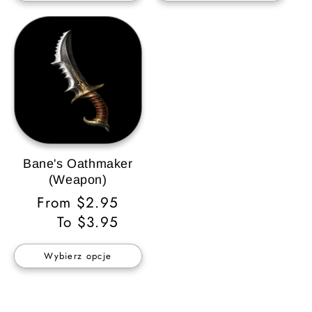
Bane's Oathmaker
(Weapon)
Cena
From $2.95
regularna
To $3.95
Wybierz opcje