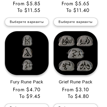
Обычная
From $5.85
Обычная
From $5.65
цена
To $11.55
цена
To $11.40
Выберите варианты
Выберите варианты
Fury Rune Pack
Grief Rune Pack
Обычная
From $4.70
Обычная
From $3.10
цена
To $9.45
цена
To $4.80