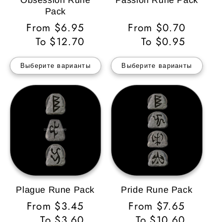
Obsession Rune
Passion Rune Pack
Pack
Обычная
From $6.95
Обычная
From $0.70
цена
To $12.70
цена
To $0.95
Выберите варианты
Выберите варианты
Plague Rune Pack
Pride Rune Pack
Обычная
From $3.45
Обычная
From $7.65
цена
To $3.60
цена
To $10.60