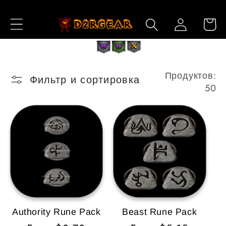
Перейти
к
Войти
Корзин
контенту
Продуктов:
Фильтр и сортировка
50
Authority Rune Pack
Beast Rune Pack