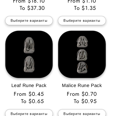
Обычная
From $18.10
Обычная
From $1.10
цена
To $37.30
цена
To $1.35
Выберите варианты
Выберите варианты
Leaf Rune Pack
Malice Rune Pack
Обычная
From $0.45
Обычная
From $0.70
цена
To $0.65
цена
To $0.95
Выберите варианты
Выберите варианты