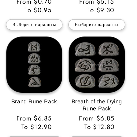
Обычная
From $0.70
Обычная
From $5.15
цена
To $0.95
цена
To $9.30
Выберите варианты
Выберите варианты
Brand Rune Pack
Breath of the Dying
Rune Pack
Обычная
From $6.85
Обычная
From $6.85
цена
To $12.90
цена
To $12.80