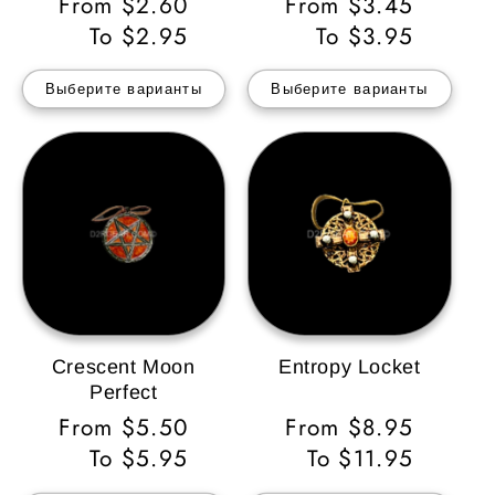
Обычная
From $2.60
Обычная
From $3.45
цена
To $2.95
цена
To $3.95
Выберите варианты
Выберите варианты
Crescent Moon
Entropy Locket
Perfect
Обычная
From $5.50
Обычная
From $8.95
цена
To $5.95
цена
To $11.95