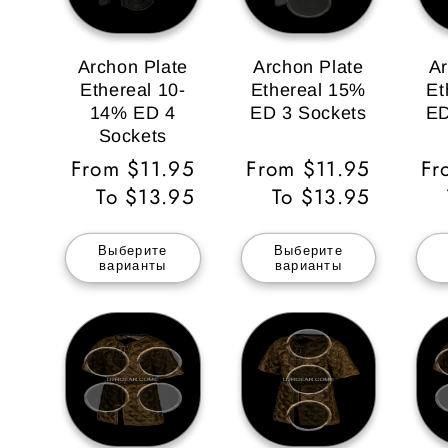
Archon Plate
Archon Plate
Ar
Ethereal 10-
Ethereal 15%
Et
14% ED 4
ED 3 Sockets
ED
Sockets
Обычная
From $11.95
Обычная
From $11.95
О
Fr
цена
To $13.95
цена
To $13.95
це
Выберите
Выберите
варианты
варианты