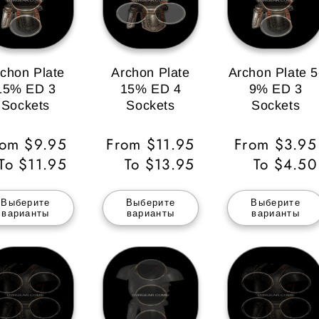
chon Plate
Archon Plate
Archon Plate 5
15% ED 3
15% ED 4
9% ED 3
Sockets
Sockets
Sockets
бычная
rom $9.95
Обычная
From $11.95
Обычная
From $3.95
ена
To $11.95
цена
To $13.95
цена
To $4.50
Выберите
Выберите
Выберите
варианты
варианты
варианты