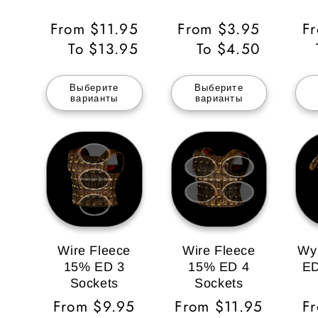
Обычная
From $11.95
Обычная
From $3.95
О
F
цена
To $13.95
цена
To $4.50
ц
Выберите
Выберите
варианты
варианты
Wire Fleece
Wire Fleece
Wy
15% ED 3
15% ED 4
ED
Sockets
Sockets
Обычная
From $9.95
Обычная
From $11.95
О
F