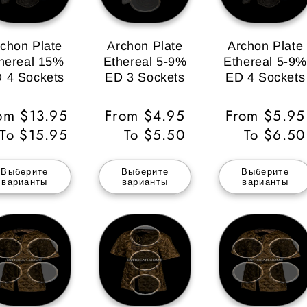
chon Plate
Archon Plate
Archon Plate
hereal 15%
Ethereal 5-9%
Ethereal 5-9%
 4 Sockets
ED 3 Sockets
ED 4 Sockets
бычная
om $13.95
Обычная
From $4.95
Обычная
From $5.95
на
To $15.95
цена
To $5.50
цена
To $6.50
Выберите
Выберите
Выберите
варианты
варианты
варианты