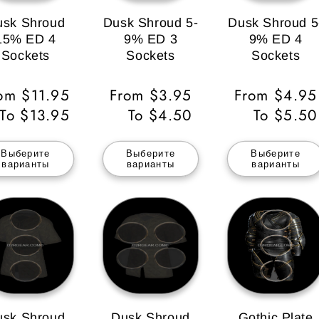
usk Shroud
Dusk Shroud 5-
Dusk Shroud 5
15% ED 4
9% ED 3
9% ED 4
Sockets
Sockets
Sockets
бычная
om $11.95
Обычная
From $3.95
Обычная
From $4.95
ена
To $13.95
цена
To $4.50
цена
To $5.50
Выберите
Выберите
Выберите
варианты
варианты
варианты
usk Shroud
Dusk Shroud
Gothic Plate