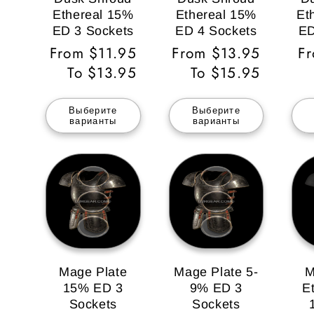
Ethereal 15%
Ethereal 15%
Et
ED 3 Sockets
ED 4 Sockets
ED
Обычная
From $11.95
Обычная
From $13.95
О
F
цена
To $13.95
цена
To $15.95
ц
Выберите
Выберите
варианты
варианты
Mage Plate
Mage Plate 5-
M
15% ED 3
9% ED 3
E
Sockets
Sockets