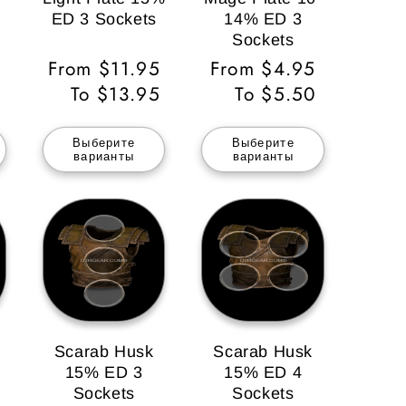
ED 3 Sockets
14% ED 3
Sockets
5
Обычная
From $11.95
Обычная
From $4.95
5
цена
To $13.95
цена
To $5.50
Выберите
Выберите
варианты
варианты
Scarab Husk
Scarab Husk
15% ED 3
15% ED 4
Sockets
Sockets