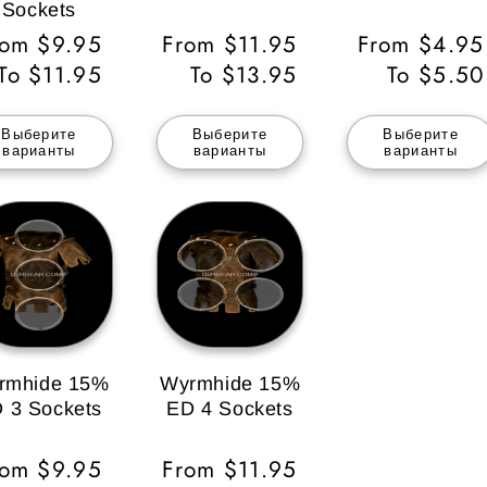
Sockets
бычная
rom $9.95
Обычная
From $11.95
Обычная
From $4.95
ена
To $11.95
цена
To $13.95
цена
To $5.50
Выберите
Выберите
Выберите
варианты
варианты
варианты
rmhide 15%
Wyrmhide 15%
 3 Sockets
ED 4 Sockets
бычная
rom $9.95
Обычная
From $11.95