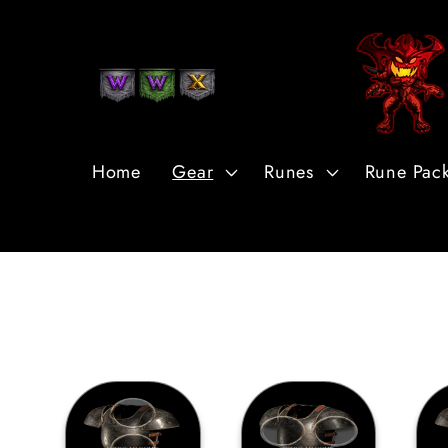
Перейти
к
контенту
Home
Gear
Runes
Rune Pac