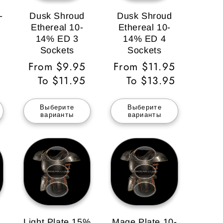
-
Dusk Shroud
Dusk Shroud
Ethereal 10-
Ethereal 10-
14% ED 3
14% ED 4
Sockets
Sockets
Обычная
From $9.95
Обычная
From $11.95
цена
To $11.95
цена
To $13.95
Выберите
Выберите
варианты
варианты
Light Plate 15%
Mage Plate 10-