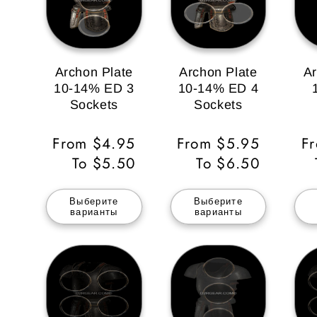
Archon Plate
Archon Plate
Ar
10-14% ED 3
10-14% ED 4
Sockets
Sockets
Обычная
From $4.95
Обычная
From $5.95
О
F
цена
To $5.50
цена
To $6.50
ц
Выберите
Выберите
варианты
варианты