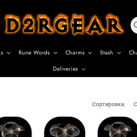
ks
Rune Words
Charms
Stash
Ch
Deliveries
Сортировка: