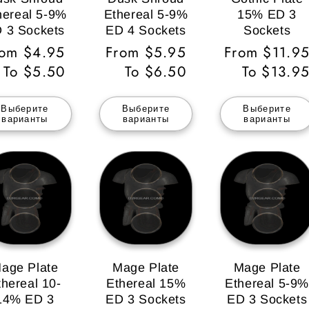
hereal 5-9%
Ethereal 5-9%
15% ED 3
 3 Sockets
ED 4 Sockets
Sockets
бычная
rom $4.95
Обычная
From $5.95
Обычная
From $11.9
ена
To $5.50
цена
To $6.50
цена
To $13.9
Выберите
Выберите
Выберите
варианты
варианты
варианты
age Plate
Mage Plate
Mage Plate
thereal 10-
Ethereal 15%
Ethereal 5-9%
14% ED 3
ED 3 Sockets
ED 3 Sockets