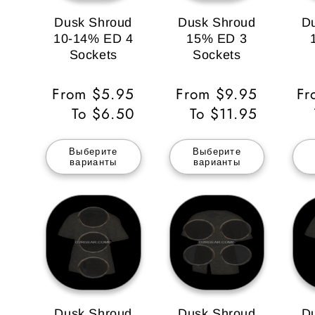
Dusk Shroud
Dusk Shroud
D
10-14% ED 4
15% ED 3
Sockets
Sockets
Обычная
From $5.95
Обычная
From $9.95
О
Fr
цена
To $6.50
цена
To $11.95
ц
Выберите
Выберите
варианты
варианты
Dusk Shroud
Dusk Shroud
D