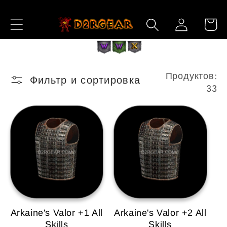
Перейти
к
Войти
Корзин
контенту
Продуктов:
Фильтр и сортировка
33
Arkaine's Valor +1 All
Arkaine's Valor +2 All
Skills
Skills