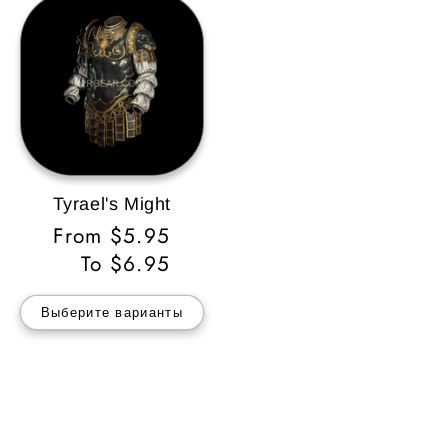
Tyrael's Might
Обычная
From $5.95
цена
To $6.95
Выберите варианты