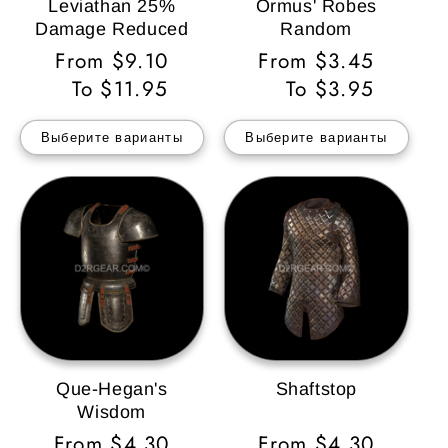
Leviathan 25%
Ormus' Robes
Damage Reduced
Random
Обычная
From $9.10
Обычная
From $3.45
цена
To $11.95
цена
To $3.95
Выберите варианты
Выберите варианты
Que-Hegan's
Shaftstop
Wisdom
Обычная
From $4.30
Обычная
From $4.30