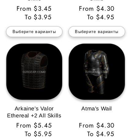
Обычная
From $3.45
Обычная
From $4.30
цена
To $3.95
цена
To $4.95
Выберите варианты
Выберите варианты
Arkaine's Valor
Atma's Wail
Ethereal +2 All Skills
Обычная
From $5.45
Обычная
From $4.30
цена
To $5.95
цена
To $4.95