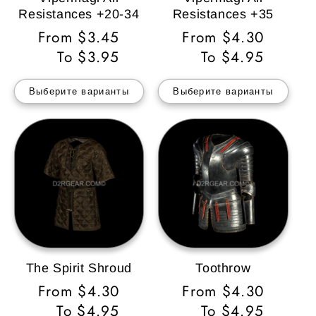
Resistances +20-34
Resistances +35
Обычная
From $3.45
Обычная
From $4.30
цена
To $3.95
цена
To $4.95
Выберите варианты
Выберите варианты
The Spirit Shroud
Toothrow
Обычная
From $4.30
Обычная
From $4.30
цена
To $4.95
цена
To $4.95