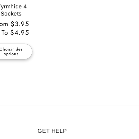
yrmhide 4
Sockets
ix
rom $3.95
bituel
To $4.95
Choisir des
options
GET HELP