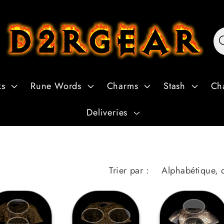
ks
Rune Words
Charms
Stash
Ch
Deliveries
Trier par :