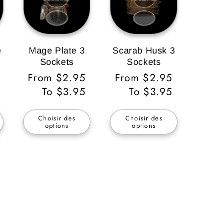
e
Mage Plate 3
Scarab Husk 3
Sockets
Sockets
Prix
From $2.95
Prix
From $2.95
habituel
To $3.95
habituel
To $3.95
Choisir des
Choisir des
options
options