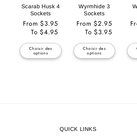
Scarab Husk 4
Wyrmhide 3
W
Sockets
Sockets
Prix
From $3.95
Prix
From $2.95
Pr
F
habituel
To $4.95
habituel
To $3.95
ha
Choisir des
Choisir des
options
options
QUICK LINKS