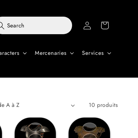
Connexion
Panier
Search
aracters
Mercenaries
Services
10 produits