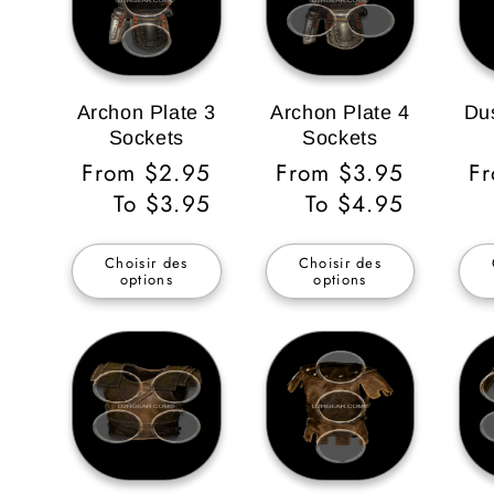
Archon Plate 3
Archon Plate 4
Du
Sockets
Sockets
Prix
From $2.95
Prix
From $3.95
Pr
F
habituel
To $3.95
habituel
To $4.95
ha
Choisir des
Choisir des
options
options