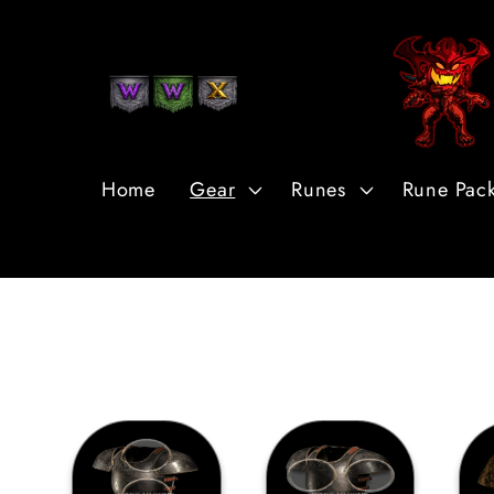
et
passer
au
contenu
Home
Gear
Runes
Rune Pac