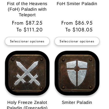
Fist of the Heavens
FoH Smiter Paladin
(FoH) Paladin with
Teleport
Precio
From $87.25
Precio
From $86.95
habitual
To $111.20
habitual
To $108.05
Seleccionar opciones
Seleccionar opciones
Holy Freeze Zealot
Smiter Paladin
Paladin (Freezadin)