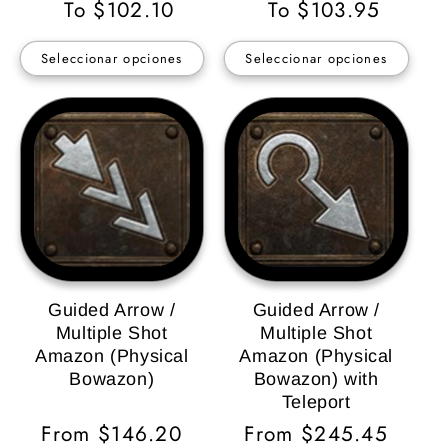
habitual
To $102.10
habitual
To $103.95
Seleccionar opciones
Seleccionar opciones
Guided Arrow /
Guided Arrow /
Multiple Shot
Multiple Shot
Amazon (Physical
Amazon (Physical
Bowazon)
Bowazon) with
Teleport
Precio
From $146.20
Precio
From $245.45