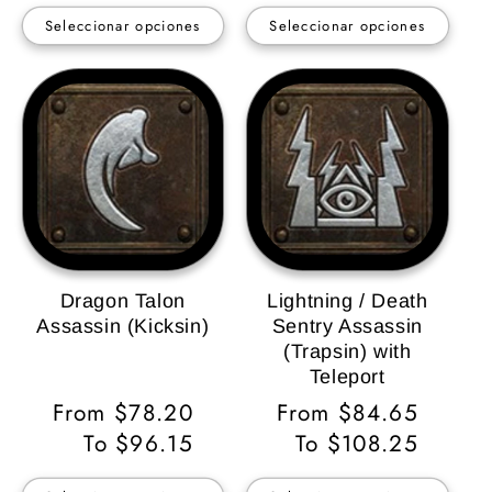
Seleccionar opciones
Seleccionar opciones
Dragon Talon
Lightning / Death
Assassin (Kicksin)
Sentry Assassin
(Trapsin) with
Teleport
Precio
From $78.20
Precio
From $84.65
habitual
To $96.15
habitual
To $108.25