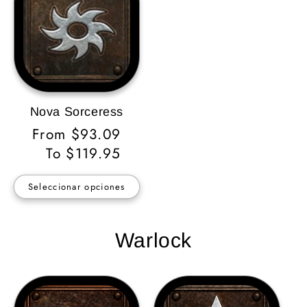
Nova Sorceress
Precio
From $93.09
habitual
To $119.95
Seleccionar opciones
Warlock