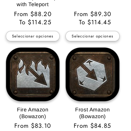
with Teleport
Precio
From $88.20
Precio
From $89.30
habitual
To $114.25
habitual
To $114.45
Seleccionar opciones
Seleccionar opciones
Fire Amazon
Frost Amazon
(Bowazon)
(Bowazon)
Precio
From $83.10
Precio
From $84.85