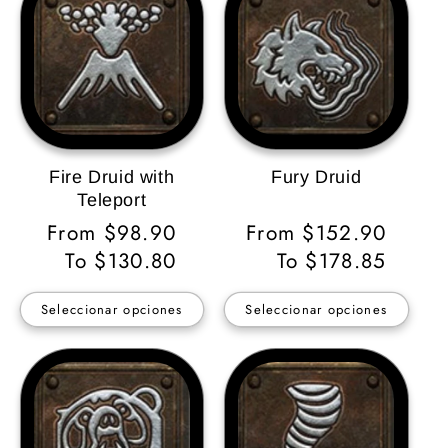
Fire Druid with
Fury Druid
Teleport
Precio
From $98.90
Precio
From $152.90
habitual
To $130.80
habitual
To $178.85
Seleccionar opciones
Seleccionar opciones