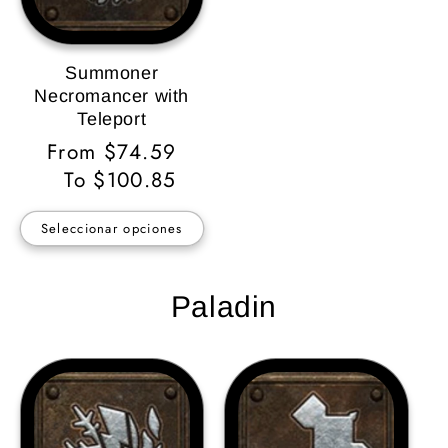
Summoner
Necromancer with
Teleport
Precio
From $74.59
habitual
To $100.85
Seleccionar opciones
Paladin