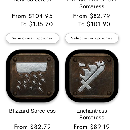
Sorceress
Precio
From $104.95
Precio
From $82.79
habitual
To $135.70
habitual
To $101.90
Seleccionar opciones
Seleccionar opciones
Blizzard Sorceress
Enchantress
Sorceress
Precio
From $82.79
Precio
From $89.19