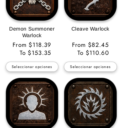
Demon Summoner
Cleave Warlock
Warlock
Precio
From $118.39
Precio
From $82.45
habitual
To $153.35
habitual
To $110.60
Seleccionar opciones
Seleccionar opciones