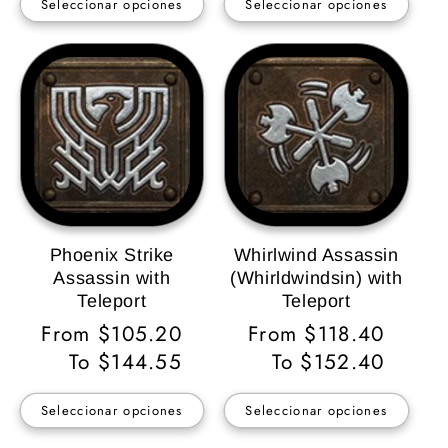
Seleccionar opciones
Seleccionar opciones
Phoenix Strike
Whirlwind Assassin
Assassin with
(Whirldwindsin) with
Teleport
Teleport
Precio
From $105.20
Precio
From $118.40
habitual
To $144.55
habitual
To $152.40
Seleccionar opciones
Seleccionar opciones