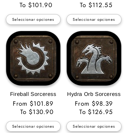
habitual
To $101.90
habitual
To $112.55
Seleccionar opciones
Seleccionar opciones
Fireball Sorceress
Hydra Orb Sorceress
Precio
From $101.89
Precio
From $98.39
habitual
To $130.90
habitual
To $126.95
Seleccionar opciones
Seleccionar opciones