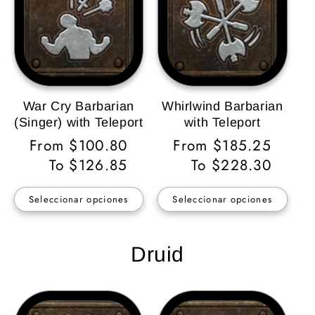
War Cry Barbarian
Whirlwind Barbarian
(Singer) with Teleport
with Teleport
Precio
From $100.80
Precio
From $185.25
habitual
To $126.85
habitual
To $228.30
Seleccionar opciones
Seleccionar opciones
Druid