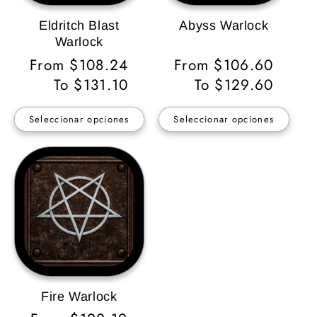
Eldritch Blast
Abyss Warlock
Warlock
Precio
From $108.24
Precio
From $106.60
habitual
To $131.10
habitual
To $129.60
Seleccionar opciones
Seleccionar opciones
Fire Warlock