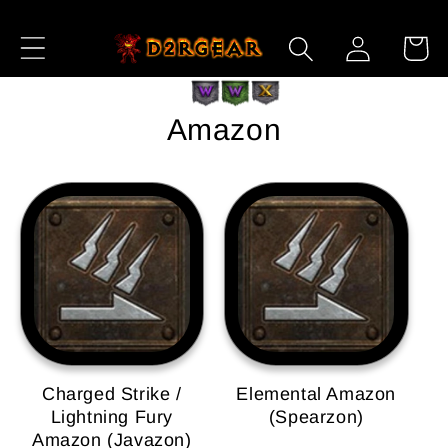
Ir
directamente
Iniciar
Carrito
al contenido
sesión
Amazon
Charged Strike /
Elemental Amazon
Lightning Fury
(Spearzon)
Amazon (Javazon)