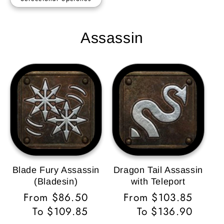
Assassin
Blade Fury Assassin
Dragon Tail Assassin
(Bladesin)
with Teleport
Precio
From $86.50
Precio
From $103.85
habitual
To $109.85
habitual
To $136.90