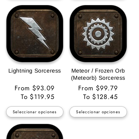
Lightning Sorceress
Meteor / Frozen Orb
(Meteorb) Sorceress
Precio
From $93.09
Precio
From $99.79
habitual
To $119.95
habitual
To $128.45
Seleccionar opciones
Seleccionar opciones