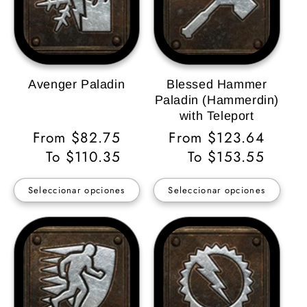
Avenger Paladin
Blessed Hammer
Paladin (Hammerdin)
with Teleport
Precio
From $82.75
Precio
From $123.64
habitual
To $110.35
habitual
To $153.55
Seleccionar opciones
Seleccionar opciones