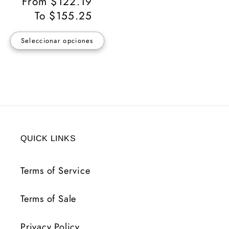
Precio
From $122.19
habitual
To $155.25
Seleccionar opciones
QUICK LINKS
Terms of Service
Terms of Sale
Privacy Policy