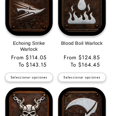
Echoing Strike
Blood Boil Warlock
Warlock
Precio
From $114.05
Precio
From $124.85
habitual
To $143.15
habitual
To $164.45
Seleccionar opciones
Seleccionar opciones