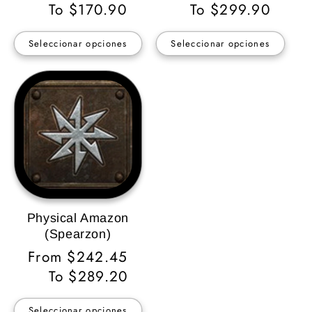
habitual
To $170.90
habitual
To $299.90
Seleccionar opciones
Seleccionar opciones
Physical Amazon
(Spearzon)
Precio
From $242.45
habitual
To $289.20
Seleccionar opciones