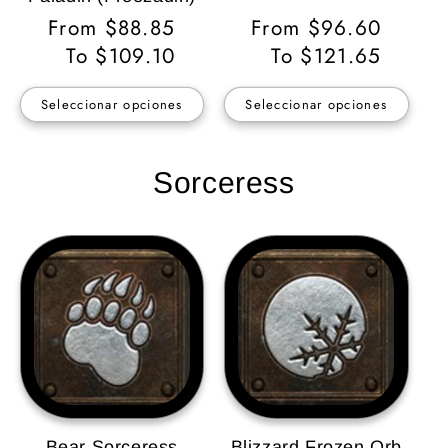
Precio
From $88.85
Precio
From $96.60
habitual
To $109.10
habitual
To $121.65
Seleccionar opciones
Seleccionar opciones
Sorceress
Bear Sorceress
Blizzard Frozen Orb